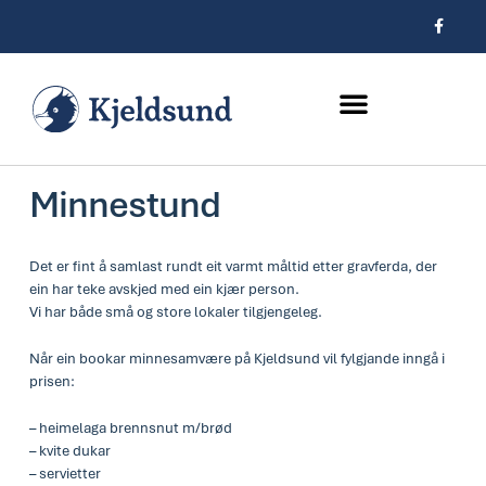
Hopp
F
a
rett
c
e
til
b
innholdet
o
o
k
-
f
Minnestund
Det er fint å samlast rundt eit varmt måltid etter gravferda, der
ein har teke avskjed med ein kjær person.
Vi har både små og store lokaler tilgjengeleg.
Når ein bookar minnesamvære på Kjeldsund vil fylgjande inngå i
prisen:
– heimelaga brennsnut m/brød
– kvite dukar
– servietter