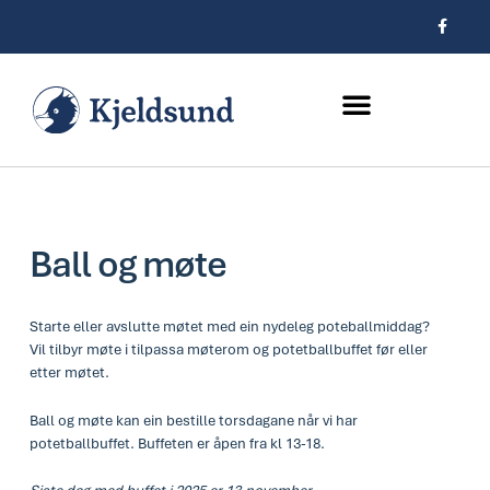
Hopp
F
a
rett
c
e
til
b
innholdet
o
o
k
-
f
Ball og møte
Starte eller avslutte møtet med ein nydeleg poteballmiddag?
Vil tilbyr møte i tilpassa møterom og potetballbuffet før eller
etter møtet.
Ball og møte kan ein bestille torsdagane når vi har
potetballbuffet. Buffeten er åpen fra kl 13-18.