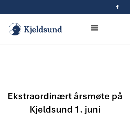
Hopp
F
a
rett
c
e
til
b
innholdet
o
o
k
-
f
Ekstraordinært årsmøte på
Kjeldsund 1. juni