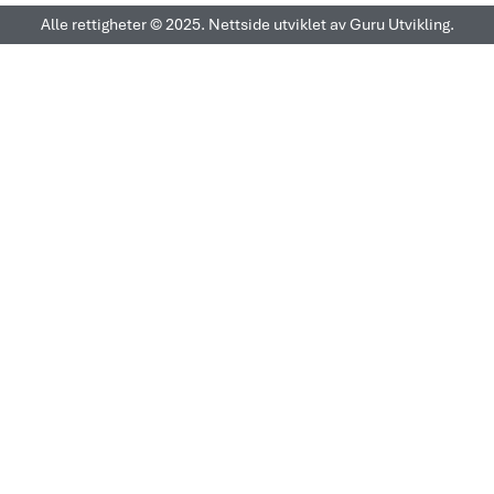
Alle rettigheter © 2025. Nettside utviklet av Guru Utvikling.