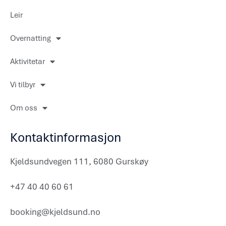
o
k
Leir
Overnatting
Aktivitetar
Vi tilbyr
Om oss
Kontaktinformasjon
Kjeldsundvegen 111, 6080 Gurskøy
+47 40 40 60 61
booking@kjeldsund.no