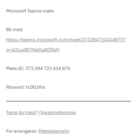
Microsoft Teams-møte
Bli med:
https://teams.microsoft.com/meet/373294723434975?
p=sOLud9iTHqDuKDffgH
Møte-ID: 373 294 723 434 975
Passord: fx2KL6hx
Treng du hjelp?
|
Systemreferanse
For arrangørar:
Møtealternativ