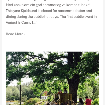
Med ønske om ein god sommar og velkomen tilbake!
This year Kjeldsund is closed for accommodation and
dining during the public holidays. The first public event in
August is Camp […]
Read More »
CAMP
KJELDSUND
–
leir
for
alle
7-
9.
august