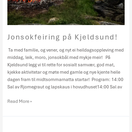
Jonsokfeiring på Kjeldsund!
Ta med familie, og vener, og nyt ei heildagsoppleving med
middag, leik, moro, jonsokbål med mykje meir! På
Kjeldsund legg vi til rette for sosialt samvær, god mat,
kjekke aktivitetar og møte med gamle og nye kjente heile
dagen fram til midtsommarnatta startar! Program: 14:00
Sal av Rjomegraut og lapskaus i hovudhuset14:00 Sal av
Read More »
Ekstraordinært