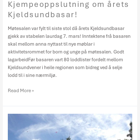
Kjempeoppslutning om årets
Kjeldsundbasar!
Møtesalen var fylt til siste stol då årets Kjeldsundbasar
gjekk av stabelen laurdag 7. mars! Inntektene frå basaren
skal mellom anna nyttast til nye møblar i
aktivitetsrommet for born og unge på møtesalen. Godt
lagarbeidFør basaren vart 80 loddlister fordelt mellom
Kjeldsundvener i heile regionen som bidreg ved å selje
lodd til i sine nærmiljø.
Read More »
Bli
fast
gjevar!