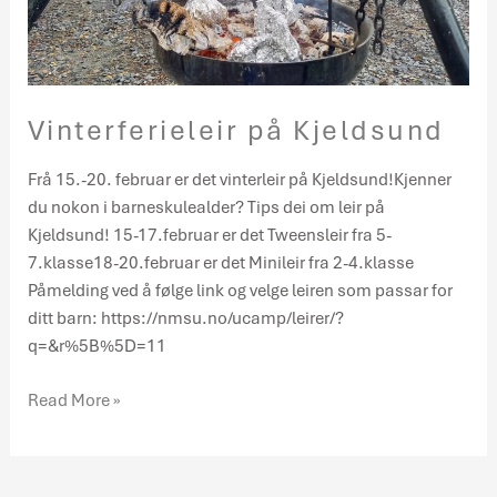
Vinterferieleir på Kjeldsund
Frå 15.-20. februar er det vinterleir på Kjeldsund!Kjenner
du nokon i barneskulealder? Tips dei om leir på
Kjeldsund! 15-17.februar er det Tweensleir fra 5-
7.klasse18-20.februar er det Minileir fra 2-4.klasse
Påmelding ved å følge link og velge leiren som passar for
ditt barn: https://nmsu.no/ucamp/leirer/?
q=&r%5B%5D=11
Read More »