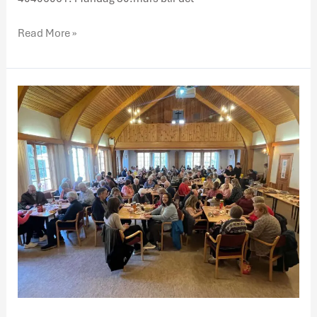
Read More »
Kjempeoppslutning
om
årets
Kjeldsundbasar!