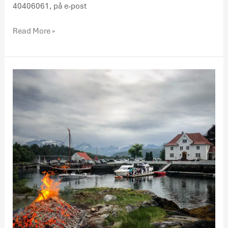
40406061, på e-post
Read More »
Jonsokfeiring
på
Kjeldsund!