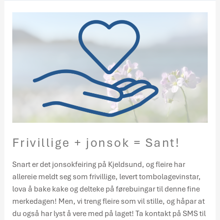
Frivillige
+
jonsok
=
Sant!
Frivillige + jonsok = Sant!
Snart er det jonsokfeiring på Kjeldsund, og fleire har
allereie meldt seg som frivillige, levert tombolagevinstar,
lova å bake kake og delteke på førebuingar til denne fine
merkedagen! Men, vi treng fleire som vil stille, og håpar at
du også har lyst å vere med på laget! Ta kontakt på SMS til