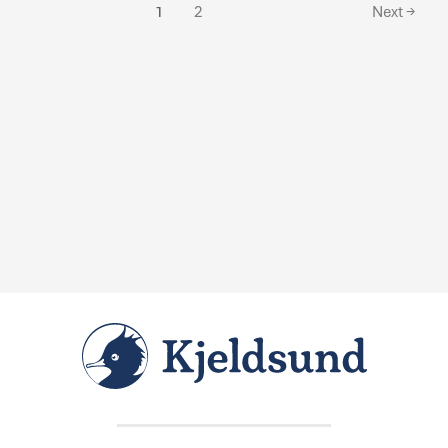
1
2
Next
→