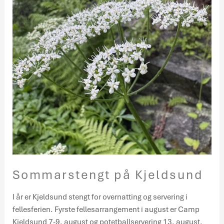
Kjeldsund
Sommarstengt på Kjeldsund
I år er Kjeldsund stengt for overnatting og servering i
fellesferien. Fyrste fellesarrangement i august er Camp
Kjeldsund 7-9. august og potetballservering 13. august.