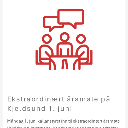
årsmøte
på
Kjeldsund
1.
juni
Ekstraordinært årsmøte på
Kjeldsund 1. juni
Måndag 1. juni kallar styret inn til ekstraordinært årsmøte