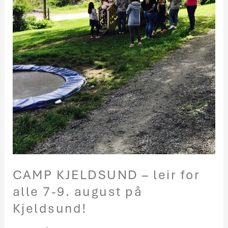
på
Kjeldsund!
CAMP KJELDSUND – leir for
alle 7-9. august på
Kjeldsund!