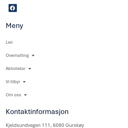
F
a
c
e
Meny
b
o
o
k
Leir
Overnatting
Aktivitetar
Vi tilbyr
Om oss
Kontaktinformasjon
Kjeldsundvegen 111, 6080 Gurskøy