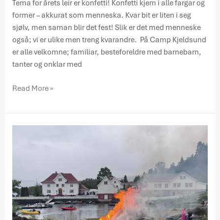
Tema for årets leir er konfetti! Konfetti kjem i alle fargar og
former – akkurat som menneska. Kvar bit er liten i seg
sjølv, men saman blir det fest! Slik er det med menneske
også; vi er ulike men treng kvarandre. På Camp Kjeldsund
er alle velkomne; familiar, besteforeldre med barnebarn,
tanter og onklar med
Read More »
Takk
til
alle
som
besøkte
Kjeldsund
på
jonsokaftan!