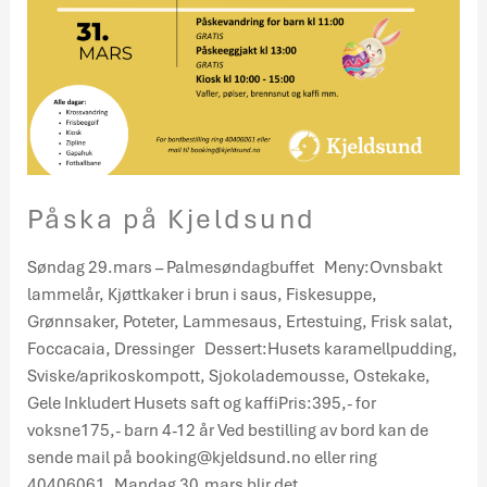
Påska på Kjeldsund
Søndag 29.mars – Palmesøndagbuffet Meny:Ovnsbakt
lammelår, Kjøttkaker i brun i saus, Fiskesuppe,
Grønnsaker, Poteter, Lammesaus, Ertestuing, Frisk salat,
Foccacaia, Dressinger Dessert:Husets karamellpudding,
Sviske/aprikoskompott, Sjokolademousse, Ostekake,
Gele Inkludert Husets saft og kaffiPris:395,- for
voksne175,- barn 4-12 år Ved bestilling av bord kan de
sende mail på booking@kjeldsund.no eller ring
40406061. Mandag 30.mars blir det